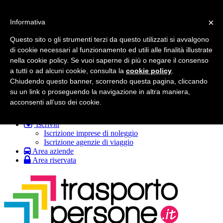
Trasportopersone.it
Toggle navigation
×
Informativa
Pacchetti
Servizi utili
Questo sito o gli strumenti terzi da questo utilizzati si avvalgono
Emergenza h24
di cookie necessari al funzionamento ed utili alle finalità illustrate
Veicoli usati
nella cookie policy. Se vuoi saperne di più o negare il consenso
Informazioni
a tutti o ad alcuni cookie, consulta la
cookie policy
.
Chi siamo
Cosa facciamo
Chiudendo questo banner, scorrendo questa pagina, cliccando
FAQ
su un link o proseguendo la navigazione in altra maniera,
FAQ (agenzie di viaggio)
acconsenti all’uso dei cookie.
Contattaci
Iscriviti
Iscrizione imprese di noleggio
Iscrizione agenzie di viaggio
Area aziende
Area riservata