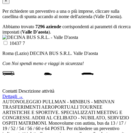
×
Per richiedere un preventivo a una o più imprese, cliccare sulla
casellina di spunta accando al nome dell'azienda (Valle D'aosta).
Abbiamo trovato
7296 aziende
corrispondenti ai parametri di ricerca
impostati (
Valle D'aosta
).
10437 7
Roma (Lazio)
DECINA BUS S.R.L.
Valle D'aosta
Con Noi spendi meno e viaggi in sicurezza!
Contatti
Descrizione attività
Dettagli →
AUTONOLEGGIO PULLMAN - MINIBUS - MINIVAN
TRASFERIMENTI AEROPORTUALI TOURNEE
ARTISTICHE E SPORTIVE. SPECIALIZZATI MEETING E
CONGRESSI. ADDII AL CELIBATO - NUBILATO, SERVIZIO
OSPITI MATRIMONI. Monovolume con autista, bus da 13 / 17 /
19 / 52 / 54 / 56 / 60 e 64 POSTI. Per richiedere un preventivo