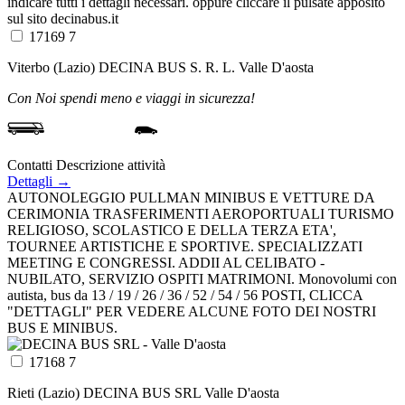
indicare tutti i dettagli necessari. oppure cliccare il pulsate apposito
sul sito decinabus.it
17169 7
Viterbo (Lazio)
DECINA BUS S. R. L.
Valle D'aosta
Con Noi spendi meno e viaggi in sicurezza!
Contatti
Descrizione attività
Dettagli →
AUTONOLEGGIO PULLMAN MINIBUS E VETTURE DA
CERIMONIA TRASFERIMENTI AEROPORTUALI TURISMO
RELIGIOSO, SCOLASTICO E DELLA TERZA ETA',
TOURNEE ARTISTICHE E SPORTIVE. SPECIALIZZATI
MEETING E CONGRESSI. ADDII AL CELIBATO -
NUBILATO, SERVIZIO OSPITI MATRIMONI. Monovolumi con
autista, bus da 13 / 19 / 26 / 36 / 52 / 54 / 56 POSTI, CLICCA
"DETTAGLI" PER VEDERE ALCUNE FOTO DEI NOSTRI
BUS E MINIBUS.
17168 7
Rieti (Lazio)
DECINA BUS SRL
Valle D'aosta