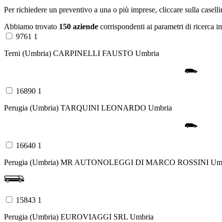
Per richiedere un preventivo a una o più imprese, cliccare sulla casel
Abbiamo trovato
150 aziende
corrispondenti ai parametri di ricerca im
9761 1
Terni (Umbria)
CARPINELLI FAUSTO
Umbria
16890 1
Perugia (Umbria)
TARQUINI LEONARDO
Umbria
16640 1
Perugia (Umbria)
MR AUTONOLEGGI DI MARCO ROSSINI
Um
15843 1
Perugia (Umbria)
EUROVIAGGI SRL
Umbria