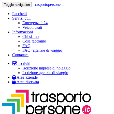
Trasportopersone.it
Toggle navigation
Pacchetti
Servizi utili
Emergenza h24
Veicoli usati
Informazioni
Chi siamo
Cosa facciamo
FAQ
FAQ (agenzie di viaggio)
Contattaci
Iscriviti
Iscrizione imprese di noleggio
Iscrizione agenzie di viaggio
Area aziende
Area riservata