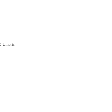
O
Umbria