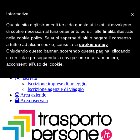
Trasportopersone.it
Toggle navigation
×
Informativa
Pacchetti
Servizi utili
Questo sito o gli strumenti terzi da questo utilizzati si avvalgono
Emergenza h24
di cookie necessari al funzionamento ed utili alle finalità illustrate
Veicoli usati
nella cookie policy. Se vuoi saperne di più o negare il consenso
Informazioni
a tutti o ad alcuni cookie, consulta la
cookie policy
.
Chi siamo
Cosa facciamo
Chiudendo questo banner, scorrendo questa pagina, cliccando
FAQ
su un link o proseguendo la navigazione in altra maniera,
FAQ (agenzie di viaggio)
acconsenti all’uso dei cookie.
Contattaci
Iscriviti
Iscrizione imprese di noleggio
Iscrizione agenzie di viaggio
Area aziende
Area riservata